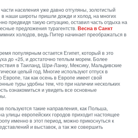
 части населения уже давно отгуляны, золотистый
и в наши широты пришли дожди и холод, на многих
енно предвидя такую ситуацию, оставил часть отдыха на
ресные предложения турагентств.
Весна в Санкт
зимних холодов, ведь Питер начинает преображаться в
ремя популярным остается Египет, который в это
уха до +25, и достаточно теплым морем. Более
ествия в Таиланд, Шри-Ланку, Мексику, Мальдивские
тически целый год. Многие используют отпуск в
 Европе, так как осень в Европе имеет свой
нные туры удобны тем, что при наличии нескольких
сть ознакомиться и увидеть все основные
ны.
в пользуются такие направления, как Польша,
 на улицы европейских городов приходит настоящее
ропу именно в этот период, можно прикоснуться к
едставлений и выставок, а так же совершить