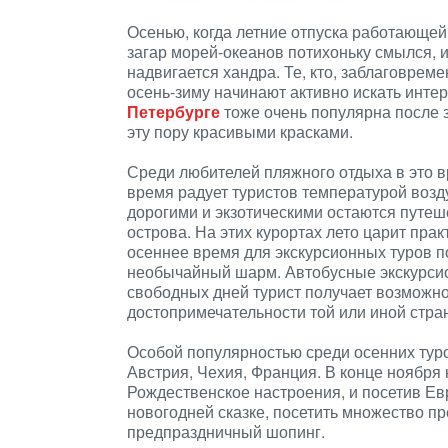
Осенью, когда летние отпуска работающей
загар морей-океанов потихоньку смылся, 
надвигается хандра. Те, кто, заблаговрем
осень-зиму начинают активно искать инте
Петербурге
тоже очень популярна после 
эту пору красивыми красками.
Среди любителей пляжного отдыха в это в
время радует туристов температурой возд
дорогими и экзотическими остаются путеш
острова. На этих курортах лето царит прак
осеннее время для экскурсионных туров по
необычайный шарм. Автобусные экскурсио
свободных дней турист получает возможно
достопримечательности той или иной стра
Особой популярностью среди осенних туро
Австрия, Чехия, Франция. В конце ноября
Рождественское настроения, и посетив Ев
новогодней сказке, посетить множество пр
предпраздничный шопинг.