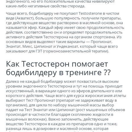
эндогенного, но его положительные качества нивелируют
какие-либо негативные свойства стероида.
Чаще всего, бодибилдеру не покупают Testosterone в чистом
виде (Акватест), большую популярность получили препараты,
где действующее вещество растворено в масляной основе, она
называется эфир. Каждый эфир имеет свою продолжительность
действия, соответственно он и определяет продолжительность
активного действия Тестостерона на организм спортсмена. Из
основных видов выделяют такие варианты — Пропионат,
Энантат, Микс, Ципионат и Ундеканоат, который чаще всего
заказывают для ГЗТ (гормонозаместительной терапии).
Как Тестостерон помогает
бодибилдеру в тренинге ??
Далеко не каждый бодибилдер может похвастаться высоким
уровнем эндогенного Тестостерона и тут на помощь приходит
искусственный, в вариации одного из эфиров длительного или
короткого действия. Чаще всего для курса жиросжигания атлеты
выбирают Тест Пропионат (препарат не задерживает воду в
организме), для цикла по набору мышечной массы выбор
падает на Тест Энантат или Ципионат (рост мышечных объемов
происходит в частности благодаря скоплению жидкости в
мышечных волокнах). Важно запомнить, действующее
вещество Тестостерон в каждом из препаратов одно и тоже,
разница лишь в дозировке и масляной основе, которая