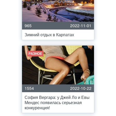
965
2022-11-01
Зимний отдых в Карпатах
РАЗНОЕ
1554
2022-10-22
София Вергара: у Джей Ло и Евы
Мендес появилась серьезная
конкуренция!