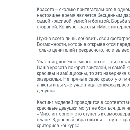
Красота – сколько притягательного в одно
настоящее время является бесценным дар
самой красивой, умной и богатой. Борьба 
стороной. Конкурс красоты «Мисс интерне
Нужно всего лишь добавить свои фотографи
Возможности, которые открываются перед 
только ценителей прекрасного, но и выве
Участниц, конечно, много, но не стоит ос
Ваша красота покорит зрителей, и самой к
красивы и амбициозны, то это наверняка 
зазеркалья. Не прячьте свою красоту от м
анкеты и вы уже участница конкурса крас
девушка.
Кастинг моделей проводится в соответст
красивые девушки могут не бояться, для ни
«Мисс интернет» это ступень к самосове
плане. Здоровый образ жизни — путь к кр
критериев конкурса.