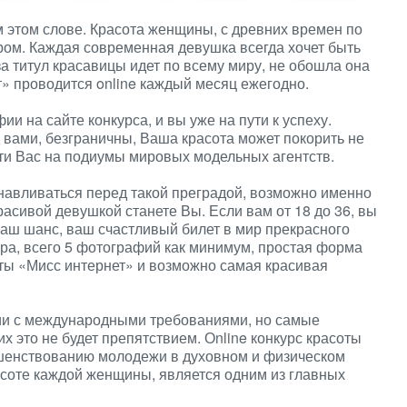
м этом слове. Красота женщины, с древних времен по
ом. Каждая современная девушка всегда хочет быть
за титул красавицы идет по всему миру, не обошла она
т» проводится online каждый месяц ежегодно.
и на сайте конкурса, и вы уже на пути к успеху.
вами, безграничны, Ваша красота может покорить не
сти Вас на подиумы мировых модельных агентств.
танавливаться перед такой преградой, возможно именно
расивой девушкой станете Вы. Если вам от 18 до 36, вы
ваш шанс, ваш счастливый билет в мир прекрасного
ира, всего 5 фотографий как минимум, простая форма
оты «Мисс интернет» и возможно самая красивая
вии с международными требованиями, но самые
х это не будет препятствием. Оnline конкурс красоты
ршенствованию молодежи в духовном и физическом
асоте каждой женщины, является одним из главных