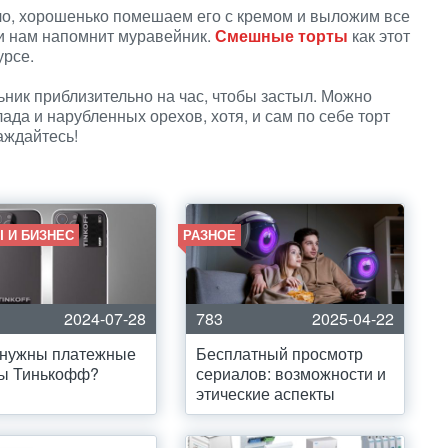
ыло, хорошенько помешаем его с кремом и выложим все
 и нам напомнит муравейник.
Смешные торты
как этот
урсе.
ник приблизительно на час, чтобы застыл. Можно
да и нарубленных орехов, хотя, и сам по себе торт
аждайтесь!
 И БИЗНЕС
РАЗНОЕ
2024-07-28
783
2025-04-22
 нужны платежные
Бесплатный просмотр
ры Тинькофф?
сериалов: возможности и
этические аспекты