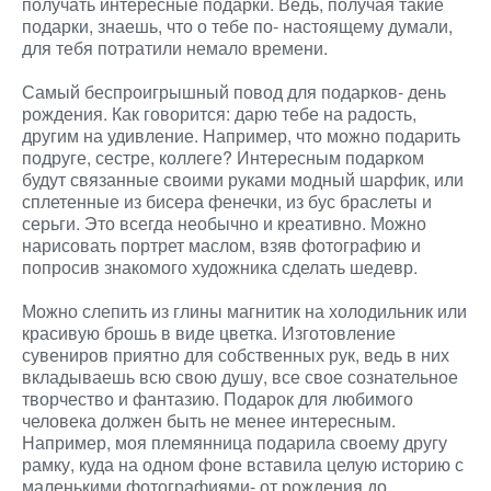
получать интересные подарки. Ведь, получая такие
подарки, знаешь, что о тебе по- настоящему думали,
для тебя потратили немало времени.
Самый беспроигрышный повод для подарков- день
рождения. Как говорится: дарю тебе на радость,
другим на удивление. Например, что можно подарить
подруге, сестре, коллеге? Интересным подарком
будут связанные своими руками модный шарфик, или
сплетенные из бисера фенечки, из бус браслеты и
серьги. Это всегда необычно и креативно. Можно
нарисовать портрет маслом, взяв фотографию и
попросив знакомого художника сделать шедевр.
Можно слепить из глины магнитик на холодильник или
красивую брошь в виде цветка. Изготовление
сувениров приятно для собственных рук, ведь в них
вкладываешь всю свою душу, все свое сознательное
творчество и фантазию. Подарок для любимого
человека должен быть не менее интересным.
Например, моя племянница подарила своему другу
рамку, куда на одном фоне вставила целую историю с
маленькими фотографиями- от рождения до