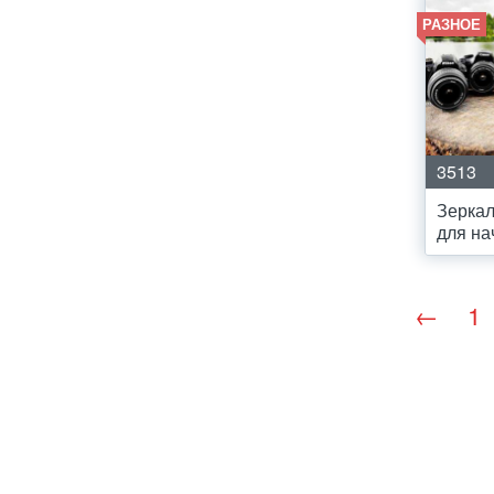
РАЗНОЕ
3513
Зерка
для н
←
1